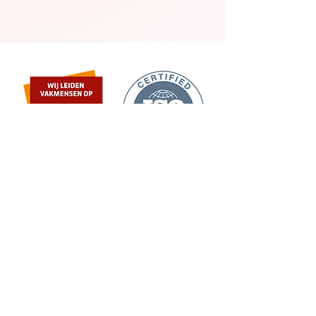
0343-561190
info@exello.nl