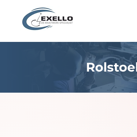
Rolstoe
Rolstoelen met anatomi
gebruikers met lichte o