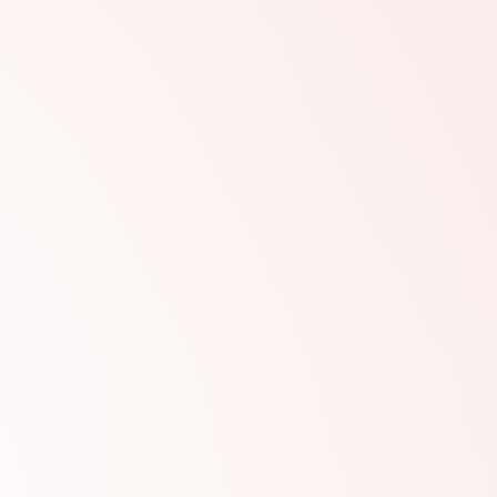
 rolstoelen volledig af te stemmen op d
ker. Voor advies en meer informatie over
gerust contact met ons opnemen.
Galerij
#AGR754
#A