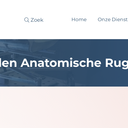
Home
Onze Diens
Zoek
len Anatomische Rug
sch gevormde zitting en/of rugleuning bi
ndersteuningsbehoeften. Als maatwerkspeci