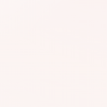
#AGR636
#A