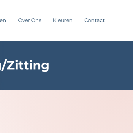
ten
Over Ons
Kleuren
Contact
/Zitting
eden ondersteuning voor
alist bieden wij tal van