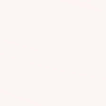
#AGR561
#A
#AGR951
#A