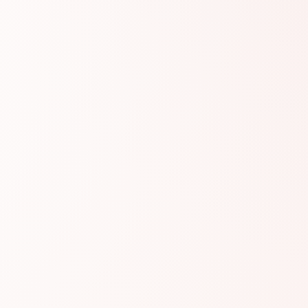
#AGR495
#A