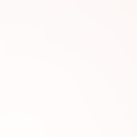
mogelijkheden om deze
behoeften van de gebrui
#AGR601