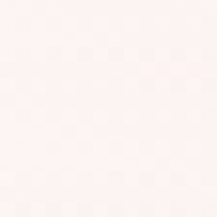
#AGR171
#AGR750