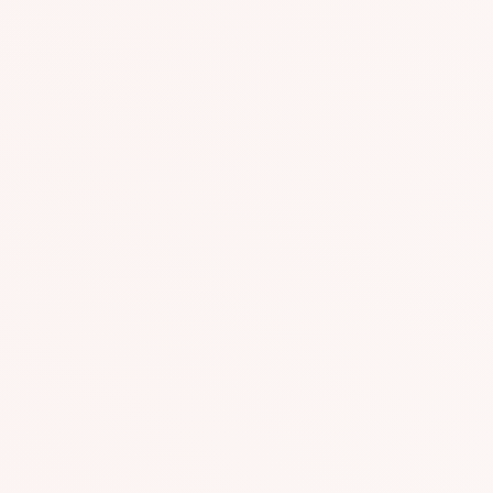
GR677
GR631