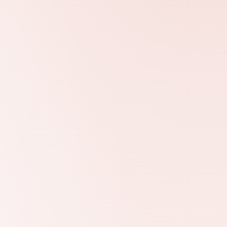
e specifieke wensen en
 de mogelijkheden kunt u
GR145