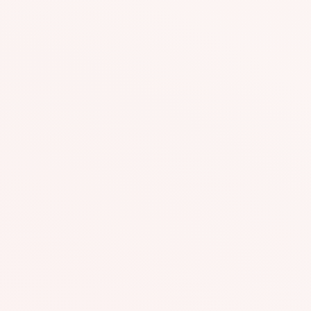
#AGR286
#A