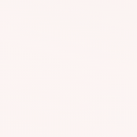
#AGR126
#A