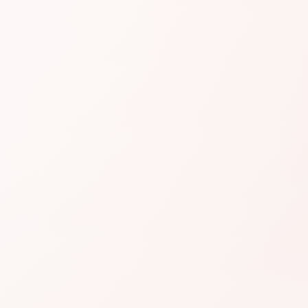
#AGR598
#A